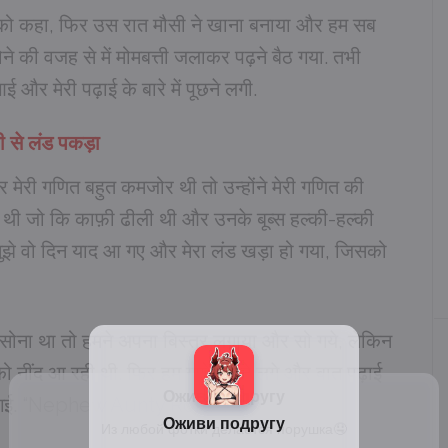
ने को कहा, फिर उस रात मौसी ने खाना बनाया और हम सब
ने की वजह से में मोमबत्ती जलाकर पढ़ने बैठ गया. तभी
और मेरी पढ़ाई के बारे में पूछने लगी.
ी से लंड पकड़ा
 और मेरी गणित बहुत कमजोर थी तो उन्होंने मेरी गणित की
ें थी जो कि काफ़ी ढीली थी और उनके बूब्स हल्की-हल्की
 मुझे वो दिन याद आ गए और मेरा लंड खड़ा हो गया, जिसको
ब सोना था तो हमने अपना बिस्तर लगाया और सो गये, लेकिन
को नींद आ रही थी. फिर हम गप्पे मारने लगे और बात पढ़ाई
पहुँच गई. “Nephew Aunty Romance”