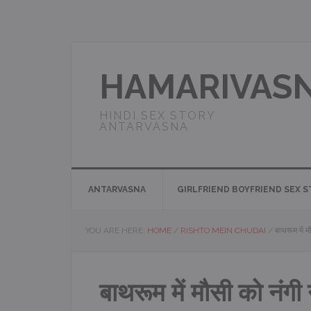
Skip
Skip
Skip
Skip
to
to
to
to
primary
main
primary
footer
navigation
content
sidebar
HAMARIVAS
HINDI SEX STORY
ANTARVASNA
ANTARVASNA
GIRLFRIEND BOYFRIEND SEX 
YOU ARE HERE:
HOME
/
RISHTO MEIN CHUDAI
/
बाथरूम में म
बाथरूम में मौसी को नंगी 